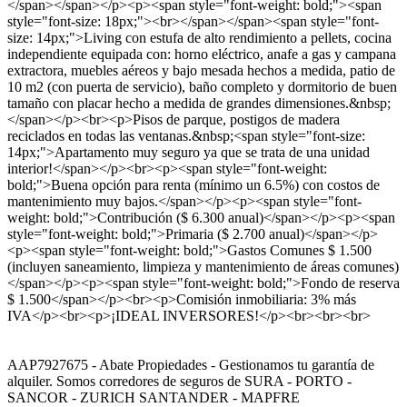
</span></span></p><p><span style="font-weight: bold;"><span
style="font-size: 18px;"><br></span></span><span style="font-
size: 14px;">Living con estufa de alto rendimiento a pellets, cocina
independiente equipada con: horno eléctrico, anafe a gas y campana
extractora, muebles aéreos y bajo mesada hechos a medida, patio de
10 m2 (con puerta de servicio), baño completo y dormitorio de buen
tamaño con placar hecho a medida de grandes dimensiones.&nbsp;
</span></p><br><p>Pisos de parque, postigos de madera
reciclados en todas las ventanas.&nbsp;<span style="font-size:
14px;">Apartamento muy seguro ya que se trata de una unidad
interior!</span></p><br><p><span style="font-weight:
bold;">Buena opción para renta (mínimo un 6.5%) con costos de
mantenimiento muy bajos.</span></p><p><span style="font-
weight: bold;">Contribución ($ 6.300 anual)</span></p><p><span
style="font-weight: bold;">Primaria ($ 2.700 anual)</span></p>
<p><span style="font-weight: bold;">Gastos Comunes $ 1.500
(incluyen saneamiento, limpieza y mantenimiento de áreas comunes)
</span></p><p><span style="font-weight: bold;">Fondo de reserva
$ 1.500</span></p><br><p>Comisión inmobiliaria: 3% más
IVA</p><br><p>¡IDEAL INVERSORES!</p><br><br><br>
AAP7927675 - Abate Propiedades - Gestionamos tu garantía de
alquiler. Somos corredores de seguros de SURA - PORTO -
SANCOR - ZURICH SANTANDER - MAPFRE