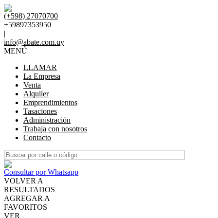
(+598) 27070700
+59897353950
|
info@abate.com.uy
MENÚ
LLAMAR
La Empresa
Venta
Alquiler
Emprendimientos
Tasaciones
Administración
Trabaja con nosotros
Contacto
Consultar por Whatsapp
VOLVER A
RESULTADOS
AGREGAR A
FAVORITOS
VER