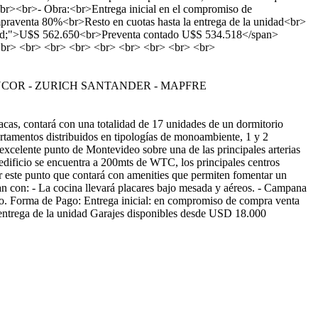
br><br>- Obra:<br>Entrega inicial en el compromiso de
raventa 80%<br>Resto en cuotas hasta la entrega de la unidad<br>
 bold;">U$S 562.650<br>Preventa contado U$S 534.518</span>
br> <br> <br> <br> <br> <br> <br> <br> <br>
TO - SANCOR - ZURICH SANTANDER - MAPFRE
cas, contará con una totalidad de 17 unidades de un dormitorio
artamentos distribuidos en tipologías de monoambiente, 1 y 2
 excelente punto de Montevideo sobre una de las principales arterias
 edificio se encuentra a 200mts de WTC, los principales centros
por este punto que contará con amenities que permiten fomentar un
an con: - La cocina llevará placares bajo mesada y aéreos. - Campana
ado. Forma de Pago: Entrega inicial: en compromiso de compra venta
a entrega de la unidad Garajes disponibles desde USD 18.000