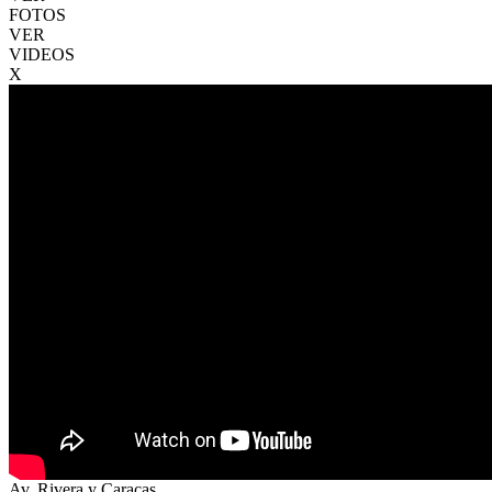
FOTOS
VER
VIDEOS
X
Av. Rivera y Caracas