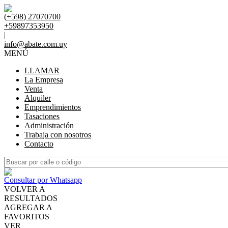
(+598) 27070700
+59897353950
|
info@abate.com.uy
MENÚ
LLAMAR
La Empresa
Venta
Alquiler
Emprendimientos
Tasaciones
Administración
Trabaja con nosotros
Contacto
Consultar por Whatsapp
VOLVER A
RESULTADOS
AGREGAR A
FAVORITOS
VER