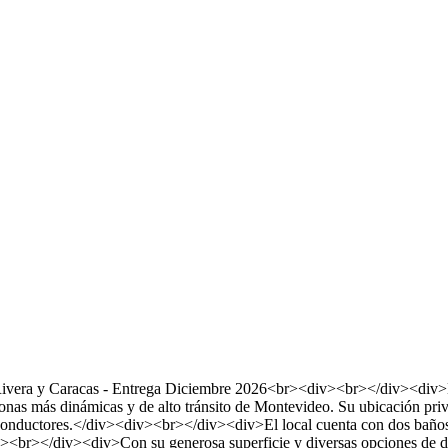
era y Caracas - Entrega Diciembre 2026<br><div><br></div><div>Est
zonas más dinámicas y de alto tránsito de Montevideo. Su ubicación privi
 a conductores.</div><div><br></div><div>El local cuenta con dos bañ
v><br></div><div>Con su generosa superficie y diversas opciones de distr