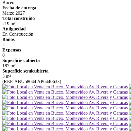
Buceo
Fecha de entrega
Marzo 2027
Total construido
219 m²
Antiguedad
En Construcción
Baños
2
Expensas
0
Superficie cubierta
187 m²
Superficie semicubierta
5 m²
(REF. ABU58044 AP6440633)