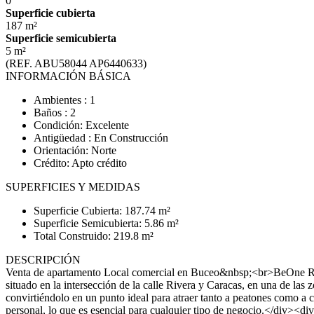
0
Superficie cubierta
187 m²
Superficie semicubierta
5 m²
(REF. ABU58044 AP6440633)
INFORMACIÓN BÁSICA
Ambientes : 1
Baños : 2
Condición: Excelente
Antigüedad : En Construcción
Orientación: Norte
Crédito: Apto crédito
SUPERFICIES Y MEDIDAS
Superficie Cubierta: 187.74 m²
Superficie Semicubierta: 5.86 m²
Total Construido: 219.8 m²
DESCRIPCIÓN
Venta de apartamento Local comercial en Buceo&nbsp;<br>BeOne Riv
situado en la intersección de la calle Rivera y Caracas, en una de las 
convirtiéndolo en un punto ideal para atraer tanto a peatones como
personal, lo que es esencial para cualquier tipo de negocio.</div><di