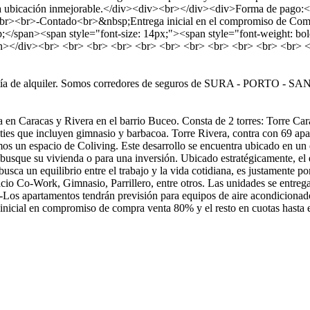
na ubicación inmejorable.</div><div><br></div><div>Forma de pago:<
<br><br>-Contado<br>&nbsp;Entrega inicial en el compromiso de Comp
p;</span><span style="font-size: 14px;"><span style="font-weight:
></div><br> <br> <br> <br> <br> <br> <br> <br> <br> <br> <br> <
rantía de alquiler. Somos corredores de seguros de SURA - POR
n Caracas y Rivera en el barrio Buceo. Consta de 2 torres: Torre Cara
nities que incluyen gimnasio y barbacoa. Torre Rivera, contra con 69 ap
amos un espacio de Coliving. Este desarrollo se encuentra ubicado en un
 busque su vivienda o para una inversión. Ubicado estratégicamente, el
usca un equilibrio entre el trabajo y la vida cotidiana, es justamente 
io Co-Work, Gimnasio, Parrillero, entre otros. Las unidades se entreg
. -Los apartamentos tendrán previsión para equipos de aire acondicion
a inicial en compromiso de compra venta 80% y el resto en cuotas hast