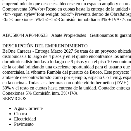
emprendimiento que desee establecerse en un espacio amplio y en u
Compraventa 30%<br>Resto en cuotas hasta la entrega de la unidad
<br><span style="font-weight: bold;">Preventa dentro de Obra&nbs
<br>Conexiones 5%<br><br>Comisión inmobiliaria 3% + IVA</span
ABU58044 AP6440633 - Abate Propiedades - Gestionamos tu ga
.
DESCRIPCIÓN DEL EMPRENDIMIENTO
BeOne Caracas - Entrega Marzo 2027 Se trata de un proyecto ubicada e
distribuidas a lo largo de 4 pisos y en el quinto encontramos los ame
dormitorios distribuidas a lo largo de 9 pisos y en el piso 10 encontr
de la capital brindando una excelente oportunidad para el usuario que
comerciales, la vibrante Rambla del puertito de Buceo. Este proyecto b
ambiente descontracturado como por ejemplo, espacio Co-living, espac
en la cocina - Todas las aberturas con doble vidrio hermético (DVH)
30% y el resto en cuotas hasta entrega de la unidad. Contado: entreg
Conexiones 5% Comisión inm. 3%+IVA
SERVICIOS
Agua Corriente
Cloaca
Electricidad
Pavimento