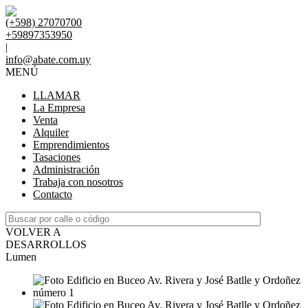
(+598) 27070700
+59897353950
|
info@abate.com.uy
MENÚ
LLAMAR
La Empresa
Venta
Alquiler
Emprendimientos
Tasaciones
Administración
Trabaja con nosotros
Contacto
VOLVER A
DESARROLLOS
Lumen